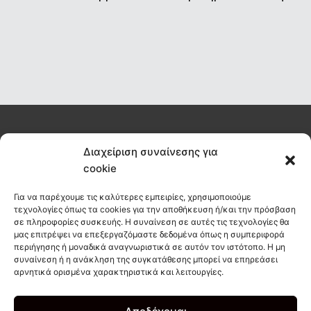
Διαχείριση συναίνεσης για
Εγγραφείτε σήμερα στο newsletter μας για να μαθαίνετε τα νέα
του habit πριν από όλους
cookie
Για να παρέχουμε τις καλύτερες εμπειρίες, χρησιμοποιούμε
ΕΓΓΡΑΦΗ
τεχνολογίες όπως τα cookies για την αποθήκευση ή/και την πρόσβαση
σε πληροφορίες συσκευής. Η συναίνεση σε αυτές τις τεχνολογίες θα
μας επιτρέψει να επεξεργαζόμαστε δεδομένα όπως η συμπεριφορά
περιήγησης ή μοναδικά αναγνωριστικά σε αυτόν τον ιστότοπο. Η μη
συναίνεση ή η ανάκληση της συγκατάθεσης μπορεί να επηρεάσει
info@habitcoffee.co
αρνητικά ορισμένα χαρακτηριστικά και λειτουργίες.
28210
∆ΩΡΕΑΝ
ΑΚΟΛ
08187
∆ΙΑΝΟΜΗ
ΜΑΣ
ΣΤΟΙΧΕΙΑ
ΣΤΑ
I
F
T
ΕΠΙΚΟΙΝΩΝΙΑΣ