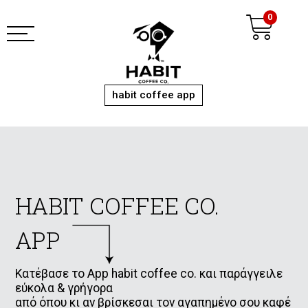
Μετάβαση
Ca
0
στο
περιεχόμενο
habit coffee app
HABIT COFFEE CO.
APP
Κατέβασε το App habit coffee co. και παράγγειλε
εύκολα & γρήγορα
από όπου κι αν βρίσκεσαι τον αγαπημένο σου καφέ