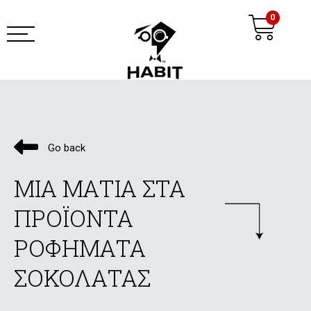
Μετάβαση
Ca
0
στο
περιεχόμενο
habit coffee app
Go back
ΜΙΑ ΜΑΤΙΑ ΣΤΑ
ΠΡΟΪΟΝΤΑ
ΡΟΦΗΜΑΤΑ
ΣΟΚΟΛΑΤΑΣ