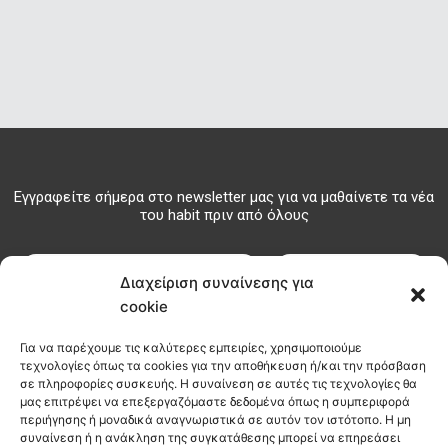
Εγγραφείτε σήμερα στο newsletter μας για να μαθαίνετε τα νέα
του habit πριν από όλους
ΕΓΓΡΑΦΗ
Διαχείριση συναίνεσης για
cookie
Για να παρέχουμε τις καλύτερες εμπειρίες, χρησιμοποιούμε
info@habitcoffee.co
τεχνολογίες όπως τα cookies για την αποθήκευση ή/και την πρόσβαση
σε πληροφορίες συσκευής. Η συναίνεση σε αυτές τις τεχνολογίες θα
28210
∆ΩΡΕΑΝ
ΑΚΟΛ
μας επιτρέψει να επεξεργαζόμαστε δεδομένα όπως η συμπεριφορά
08187
∆ΙΑΝΟΜΗ
ΜΑΣ
περιήγησης ή μοναδικά αναγνωριστικά σε αυτόν τον ιστότοπο. Η μη
ΣΤΟΙΧΕΙΑ
ΣΤΑ
ΕΠΙΚΟΙΝΩΝΙΑΣ
I
F
T
συναίνεση ή η ανάκληση της συγκατάθεσης μπορεί να επηρεάσει
ΧΑΝΙΑ