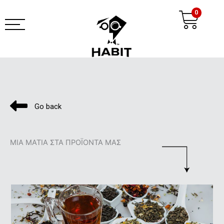
Μετάβαση
Ca
0
στο
περιεχόμενο
habit coffee app
Go back
ΜΙΑ ΜΑΤΙΑ ΣΤΑ ΠΡΟΪΟΝΤΑ ΜΑΣ