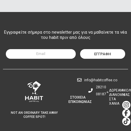
Εγγραφείτε σήμερα στο newsletter μας για να μαθαίνετε τα νέα
του habit πριν από όλους
ΕΓΓΡΑΦΗ
info@habitcoffee.co
28210
∆ΩΡΕΑΝ
ΑΚΟΛ
08187
∆ΙΑΝΟΜΗ
ΜΑΣ
ΣΤΟΙΧΕΙΑ
ΣΤΑ
ΕΠΙΚΟΙΝΩΝΙΑΣ
I
F
T
ΧΑΝΙΑ
n
a
i
NOT AN ORDINARY TAKE AWAY
s
c
k
COFFEE SPOT!
t
e
t
a
b
o