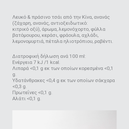
Λευκό & πράσινο τσάι από την Κίνα, ανανάς
(ζάχαρη, ανανάς, αντιοξειδωτικό:
κιτρικό οξύ), άρωμα, λεμονόχορτο, φύλλα
βατόμουρου, κεράσι, φράουλα, αχλάδι,
λεμονομυρτιά, πέταλα ηλιοτρόπιου, ραβέντι.
Διατροφική δήλωση ανά 100 ml:
Ενέργεια 7 kJ /1 kcal.
Λιπαρά <0,1 g εκ των οποίων κορεσμένα <0,1
g.
Υδατάνθρακες <0,4 g εκ των οποίων σάκχαρα
<0,3 g.
Πρωτεΐνες <0,1 g.
Αλάτι <0,1 g.