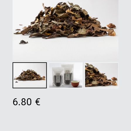
6.80
€