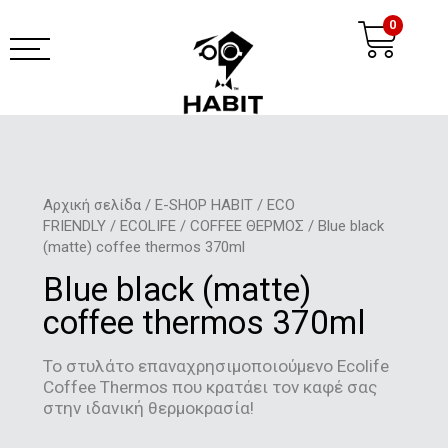
Μετάβαση
Ca
0
στο
περιεχόμενο
habit coffee app
Αρχική σελίδα
/
E-SHOP HABIT
/
ECO
FRIENDLY
/
ECOLIFE
/
COFFEE ΘΕΡΜΟΣ
/ Βlue black
(matte) coffee thermos 370ml
Βlue black (matte)
coffee thermos 370ml
Το στυλάτο επαναχρησιμοποιούμενο Ecolife
Coffee Thermos που κρατάει τον καφέ σας
στην ιδανική θερμοκρασία!