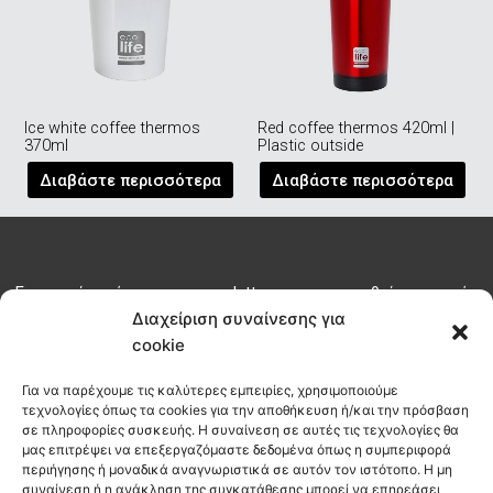
Ice white coffee thermos
Red coffee thermos 420ml |
370ml
Plastic outside
Διαβάστε περισσότερα
Διαβάστε περισσότερα
Εγγραφείτε σήμερα στο newsletter μας για να μαθαίνετε τα νέα
του habit πριν από όλους
Διαχείριση συναίνεσης για
cookie
ΕΓΓΡΑΦΗ
Για να παρέχουμε τις καλύτερες εμπειρίες, χρησιμοποιούμε
τεχνολογίες όπως τα cookies για την αποθήκευση ή/και την πρόσβαση
σε πληροφορίες συσκευής. Η συναίνεση σε αυτές τις τεχνολογίες θα
μας επιτρέψει να επεξεργαζόμαστε δεδομένα όπως η συμπεριφορά
info@habitcoffee.co
περιήγησης ή μοναδικά αναγνωριστικά σε αυτόν τον ιστότοπο. Η μη
28210
συναίνεση ή η ανάκληση της συγκατάθεσης μπορεί να επηρεάσει