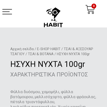
Μετάβαση
Ca
0
στο
περιεχόμενο
habit coffee app
Αρχική σελίδα
/
E-SHOP HABIT
/
ΤΣΑΙ & ΑΞΕΣΟΥΑΡ
ΤΣΑΓΙΟΥ
/
ΤΣΑΙ & ΒΟΤΑΝΑ
/ ΗΣΥΧΗ ΝΥΧΤΑ 100gr
ΗΣΥΧΗ ΝΥΧΤΑ 100gr
ΧΑΡΑΚΤΗΡΙΣΤΙΚΑ ΠΡΟΪΟΝΤΟΣ
Φύλλα δυόσμου, χαμομήλι, φύλλα
βατόμουρου, μελλισόχορτο, φύλλα φράουλας,
πέταλα τριαντάφυλλου,
λουλούδια πορτοκαλιάς. Χωρίς καφεΐνη.