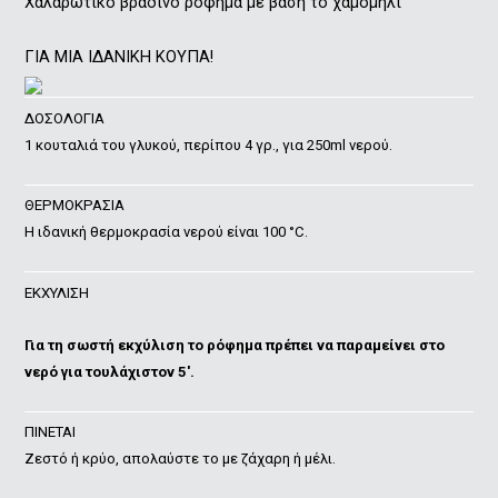
Χαλαρωτικό βραδινό ρόφημα με βάση το χαμομήλι
ΓΙΑ ΜΙΑ ΙΔΑΝΙΚΗ ΚΟΥΠΑ!
ΔΟΣΟΛΟΓΙΑ
1 κουταλιά του γλυκού, περίπου 4 γρ., για 250ml νερού.
ΘΕΡΜΟΚΡΑΣΙΑ
Η ιδανική θερμοκρασία νερού είναι 100 °C.
ΕΚΧΥΛΙΣΗ
Για τη σωστή εκχύλιση το ρόφημα πρέπει να παραμείνει στο
νερό για τουλάχιστον 5′.
ΠΙΝΕΤΑΙ
Ζεστό ή κρύο, απολαύστε το με ζάχαρη ή μέλι.