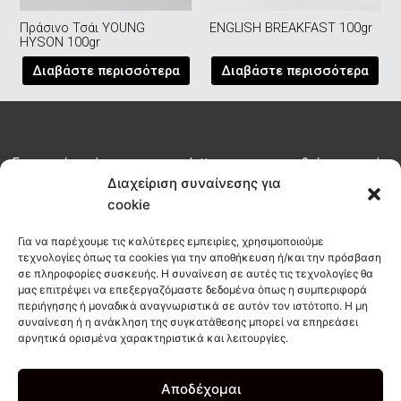
Πράσινο Τσάι YOUNG
ENGLISH BREAKFAST 100gr
HYSON 100gr
Διαβάστε περισσότερα
Διαβάστε περισσότερα
Εγγραφείτε σήμερα στο newsletter μας για να μαθαίνετε τα νέα
του habit πριν από όλους
Διαχείριση συναίνεσης για
cookie
ΕΓΓΡΑΦΗ
Για να παρέχουμε τις καλύτερες εμπειρίες, χρησιμοποιούμε
τεχνολογίες όπως τα cookies για την αποθήκευση ή/και την πρόσβαση
σε πληροφορίες συσκευής. Η συναίνεση σε αυτές τις τεχνολογίες θα
μας επιτρέψει να επεξεργαζόμαστε δεδομένα όπως η συμπεριφορά
info@habitcoffee.co
περιήγησης ή μοναδικά αναγνωριστικά σε αυτόν τον ιστότοπο. Η μη
28210
συναίνεση ή η ανάκληση της συγκατάθεσης μπορεί να επηρεάσει
∆ΩΡΕΑΝ
ΑΚΟΛ
αρνητικά ορισμένα χαρακτηριστικά και λειτουργίες.
08187
∆ΙΑΝΟΜΗ
ΜΑΣ
ΣΤΟΙΧΕΙΑ
ΣΤΑ
I
F
T
ΕΠΙΚΟΙΝΩΝΙΑΣ
ΧΑΝΙΑ
n
a
i
Αποδέχομαι
s
c
k
NOT AN ORDINARY TAKE AWAY