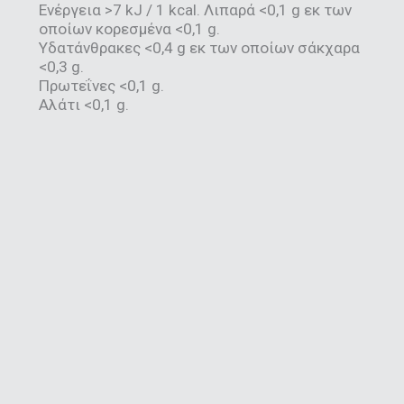
Ενέργεια >7 kJ / 1 kcal. Λιπαρά <0,1 g εκ των
οποίων κορεσμένα <0,1 g.
Υδατάνθρακες <0,4 g εκ των οποίων σάκχαρα
<0,3 g.
Πρωτεΐνες <0,1 g.
Αλάτι <0,1 g.