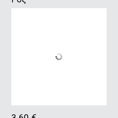
3.60
€