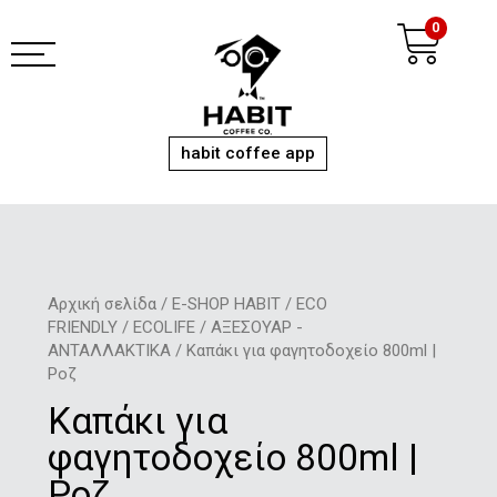
Μετάβαση
Ca
0
στο
περιεχόμενο
habit coffee app
Αρχική σελίδα
/
E-SHOP HABIT
/
ECO
FRIENDLY
/
ECOLIFE
/
ΑΞΕΣΟΥΑΡ -
ΑΝΤΑΛΛΑΚΤΙΚΑ
/ Καπάκι για φαγητοδοχείο 800ml |
Ροζ
Καπάκι για
φαγητοδοχείο 800ml |
Ροζ