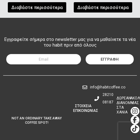
Διαβάστε περισσότερα
Διαβάστε περισσότερα
Εγγραφείτε σήμερα στο newsletter μας για να μαθαίνετε τα νέα
του habit πριν από όλους
ΕΓΓΡΑΦΗ
info@habitcoffee.co
28210
∆ΩΡΕΑΝ
ΑΚΟΛ
08187
∆ΙΑΝΟΜΗ
ΜΑΣ
ΣΤΟΙΧΕΙΑ
ΣΤΑ
I
F
T
ΕΠΙΚΟΙΝΩΝΙΑΣ
ΧΑΝΙΑ
n
a
i
NOT AN ORDINARY TAKE AWAY
s
c
k
COFFEE SPOT!
t
e
t
a
b
o