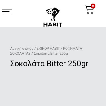
Μετάβαση
Ca
0
στο
περιεχόμενο
habit coffee app
Αρχική σελίδα
/
E-SHOP HABIT
/
ΡΟΦΗΜΑΤΑ
ΣΟΚΟΛΑΤΑΣ
/ Σοκολάτα Bitter 250gr
Σοκολάτα Bitter 250gr