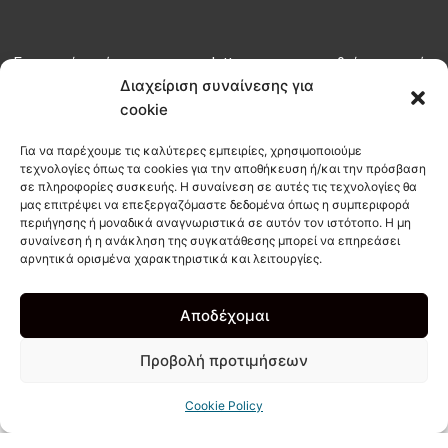
Εγγραφείτε σήμερα στο newsletter μας για να μαθαίνετε τα νέα
του habit πριν από όλους
Διαχείριση συναίνεσης για
cookie
ΕΓΓΡΑΦΗ
Για να παρέχουμε τις καλύτερες εμπειρίες, χρησιμοποιούμε
τεχνολογίες όπως τα cookies για την αποθήκευση ή/και την πρόσβαση
σε πληροφορίες συσκευής. Η συναίνεση σε αυτές τις τεχνολογίες θα
μας επιτρέψει να επεξεργαζόμαστε δεδομένα όπως η συμπεριφορά
info@habitcoffee.co
περιήγησης ή μοναδικά αναγνωριστικά σε αυτόν τον ιστότοπο. Η μη
28210
συναίνεση ή η ανάκληση της συγκατάθεσης μπορεί να επηρεάσει
∆ΩΡΕΑΝ
ΑΚΟΛ
αρνητικά ορισμένα χαρακτηριστικά και λειτουργίες.
08187
∆ΙΑΝΟΜΗ
ΜΑΣ
ΣΤΟΙΧΕΙΑ
ΣΤΑ
I
F
T
ΕΠΙΚΟΙΝΩΝΙΑΣ
ΧΑΝΙΑ
n
a
i
Αποδέχομαι
s
c
k
NOT AN ORDINARY TAKE AWAY
COFFEE SPOT!
t
e
t
Προβολή προτιμήσεων
a
b
o
g
o
k
r
o
Cookie Policy
a
k
Copyright 2012 - 2026 - All rights Reserved - Design by
YIAKI
- Powered &
m
-