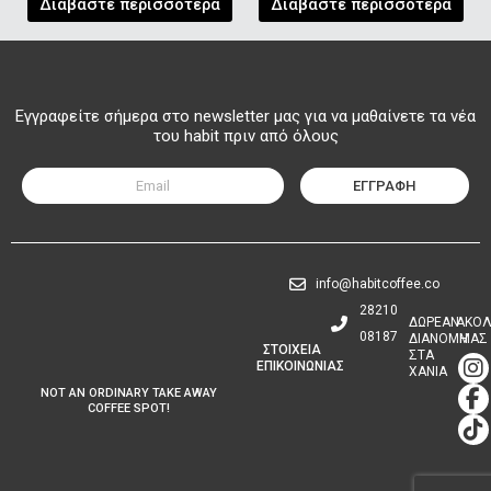
Διαβάστε περισσότερα
Διαβάστε περισσότερα
Εγγραφείτε σήμερα στο newsletter μας για να μαθαίνετε τα νέα
του habit πριν από όλους
ΕΓΓΡΑΦΗ
info@habitcoffee.co
28210
∆ΩΡΕΑΝ
ΑΚΟΛ
08187
∆ΙΑΝΟΜΗ
ΜΑΣ
ΣΤΟΙΧΕΙΑ
ΣΤΑ
I
F
T
ΕΠΙΚΟΙΝΩΝΙΑΣ
ΧΑΝΙΑ
n
a
i
NOT AN ORDINARY TAKE AWAY
s
c
k
COFFEE SPOT!
t
e
t
a
b
o
g
o
k