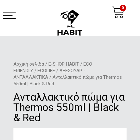
Μετάβαση
Ca
0
στο
περιεχόμενο
habit coffee app
Αρχική σελίδα
/
E-SHOP HABIT
/
ECO
FRIENDLY
/
ECOLIFE
/
ΑΞΕΣΟΥΑΡ -
ΑΝΤΑΛΛΑΚΤΙΚΑ
/ Aνταλλακτικό πώμα για Τhermos
550ml | Βlack & Red
Aνταλλακτικό πώμα για
Τhermos 550ml | Βlack
& Red