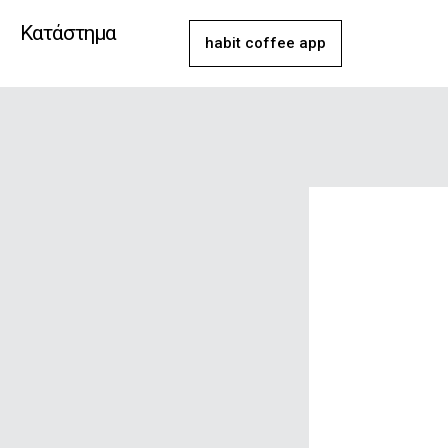
Μετάβαση
Κατάστημα
στο
habit coffee app
περιεχόμενο