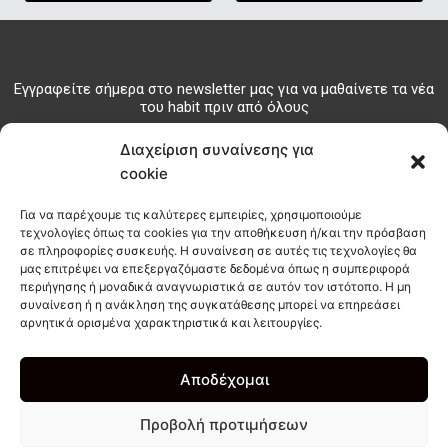
Εγγραφείτε σήμερα στο newsletter μας για να μαθαίνετε τα νέα
του habit πριν από όλους
Διαχείριση συναίνεσης για
ΕΓΓΡΑΦΗ
cookie
Για να παρέχουμε τις καλύτερες εμπειρίες, χρησιμοποιούμε
τεχνολογίες όπως τα cookies για την αποθήκευση ή/και την πρόσβαση
info@habitcoffee.co
σε πληροφορίες συσκευής. Η συναίνεση σε αυτές τις τεχνολογίες θα
28210
μας επιτρέψει να επεξεργαζόμαστε δεδομένα όπως η συμπεριφορά
∆ΩΡΕΑΝ
ΑΚΟΛ
περιήγησης ή μοναδικά αναγνωριστικά σε αυτόν τον ιστότοπο. Η μη
08187
∆ΙΑΝΟΜΗ
ΜΑΣ
ΣΤΟΙΧΕΙΑ
συναίνεση ή η ανάκληση της συγκατάθεσης μπορεί να επηρεάσει
ΣΤΑ
I
F
T
ΕΠΙΚΟΙΝΩΝΙΑΣ
ΧΑΝΙΑ
αρνητικά ορισμένα χαρακτηριστικά και λειτουργίες.
n
a
i
s
c
k
NOT AN ORDINARY TAKE AWAY
COFFEE SPOT!
t
e
t
Αποδέχομαι
a
b
o
g
o
k
Προβολή προτιμήσεων
r
o