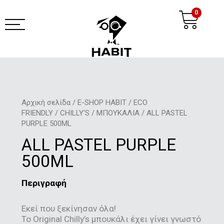
Μετάβαση
Ca
0
στο
περιεχόμενο
habit coffee app
Αρχική σελίδα
/
E-SHOP HABIT
/
ECO
FRIENDLY
/
CHILLY'S
/
ΜΠΟΥΚΑΛΙΑ
/ ALL PASTEL
PURPLE 500ML
ALL PASTEL PURPLE
500ML
Περιγραφή
Εκεί που ξεκίνησαν όλα!
Το Original Chilly’s μπουκάλι έχει γίνει γνωστό