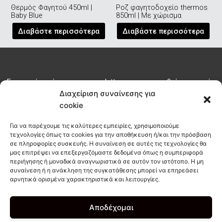
Θερμός Φαγητού 450ml |
Ροζ φαγητοδοχείο thermos
Baby Blue
850ml | Με χώρισμα
Διαβάστε περισσότερα
Διαβάστε περισσότερα
Εγγραφείτε σήμερα στο newsletter μας για να μαθαίνετε τα νέα
του habit πριν από όλους
Διαχείριση συναίνεσης για
cookie
ΕΓΓΡΑΦΗ
Για να παρέχουμε τις καλύτερες εμπειρίες, χρησιμοποιούμε
τεχνολογίες όπως τα cookies για την αποθήκευση ή/και την πρόσβαση
σε πληροφορίες συσκευής. Η συναίνεση σε αυτές τις τεχνολογίες θα
μας επιτρέψει να επεξεργαζόμαστε δεδομένα όπως η συμπεριφορά
info@habitcoffee.co
περιήγησης ή μοναδικά αναγνωριστικά σε αυτόν τον ιστότοπο. Η μη
28210
συναίνεση ή η ανάκληση της συγκατάθεσης μπορεί να επηρεάσει
∆ΩΡΕΑΝ
ΑΚΟΛ
αρνητικά ορισμένα χαρακτηριστικά και λειτουργίες.
08187
∆ΙΑΝΟΜΗ
ΜΑΣ
ΣΤΟΙΧΕΙΑ
ΣΤΑ
I
F
T
ΕΠΙΚΟΙΝΩΝΙΑΣ
ΧΑΝΙΑ
n
a
i
Αποδέχομαι
s
c
k
NOT AN ORDINARY TAKE AWAY
COFFEE SPOT!