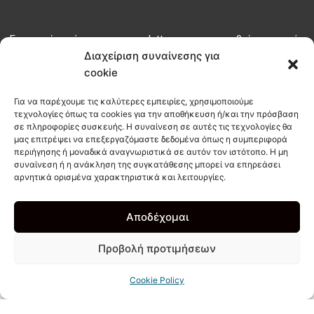
Εγγραφείτε σήμερα στο newsletter μας για να μαθαίνετε τα νέα
του habit πριν από όλους
Διαχείριση συναίνεσης για
cookie
ΕΓΓΡΑΦΗ
Για να παρέχουμε τις καλύτερες εμπειρίες, χρησιμοποιούμε
τεχνολογίες όπως τα cookies για την αποθήκευση ή/και την πρόσβαση
σε πληροφορίες συσκευής. Η συναίνεση σε αυτές τις τεχνολογίες θα
μας επιτρέψει να επεξεργαζόμαστε δεδομένα όπως η συμπεριφορά
info@habitcoffee.co
περιήγησης ή μοναδικά αναγνωριστικά σε αυτόν τον ιστότοπο. Η μη
28210
συναίνεση ή η ανάκληση της συγκατάθεσης μπορεί να επηρεάσει
∆ΩΡΕΑΝ
ΑΚΟΛ
αρνητικά ορισμένα χαρακτηριστικά και λειτουργίες.
08187
∆ΙΑΝΟΜΗ
ΜΑΣ
ΣΤΟΙΧΕΙΑ
ΣΤΑ
I
F
T
ΕΠΙΚΟΙΝΩΝΙΑΣ
ΧΑΝΙΑ
n
a
i
Αποδέχομαι
s
c
k
NOT AN ORDINARY TAKE AWAY
COFFEE SPOT!
t
e
t
Προβολή προτιμήσεων
a
b
o
g
o
k
r
o
Cookie Policy
a
k
Copyright 2012 - 2026 - All rights Reserved - Design by
YIAKI
- Powered &
m
-
Consulting by
IMMKO
-
Πολιτική Απορρήτου - GDPR
-
Διαχείριση cookie