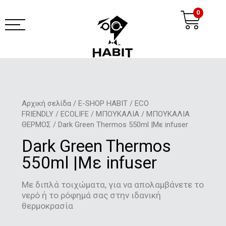
Μετάβαση
Ca
0
στο
περιεχόμενο
habit coffee app
Αρχική σελίδα
/
E-SHOP HABIT
/
ECO
FRIENDLY
/
ECOLIFE
/
ΜΠΟΥΚΑΛΙΑ
/
ΜΠΟΥΚΑΛΙΑ
ΘΕΡΜΟΣ
/ Dark Green Thermos 550ml |Με infuser
Dark Green Thermos
550ml |Με infuser
Με διπλά τοιχώματα, για να απολαμβάνετε το
νερό ή το ρόφημά σας στην ιδανική
θερμοκρασία