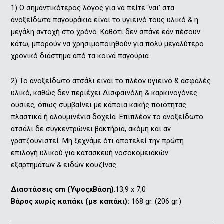
1) O σημαντικότερος λόγος για να πείτε ‘ναι’ στα
ανοξείδωτα παγουράκια είναι το υγιεινό τους υλικό & η
μεγάλη αντοχή στο χρόνο. Καθότι δεν σπάνε εάν πέσουν
κάτω, μπορούν να χρησιμοποιηθούν για πολύ μεγαλύτερο
χρονικό διάστημα από τα κοινά παγούρια.
2) Το ανοξείδωτο ατσάλι είναι το πλέον υγιεινό & ασφαλές
υλικό, καθώς δεν περιέχει Δισφαινόλη & καρκινογόνες
ουσίες, όπως συμβαίνει με κάποια κακής ποιότητας
πλαστικά ή αλουμινένια δοχεία. Επιπλέον το ανοξείδωτο
ατσάλι δε συγκεντρώνει βακτήρια, ακόμη και αν
γρατζουνιστεί. Μη ξεχνάμε ότι αποτελεί την πρώτη
επιλογή υλικού για κατασκευή νοσοκομειακών
εξαρτημάτων & ειδών κουζίνας.
Διαστάσεις cm (ΎψοςxΒάση)
:13,9 x 7,0
Βάρος xωρίς καπάκι (με καπάκι):
168 gr. (206 gr.)