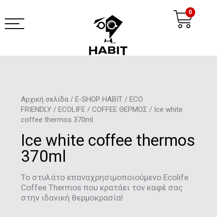
Μετάβαση
Ca
0
στο
περιεχόμενο
habit coffee app
Αρχική σελίδα
/
E-SHOP HABIT
/
ECO
FRIENDLY
/
ECOLIFE
/
COFFEE ΘΕΡΜΟΣ
/ Ice white
coffee thermos 370ml
Ice white coffee thermos
370ml
Το στυλάτο επαναχρησιμοποιούμενο Ecolife
Coffee Thermos που κρατάει τον καφέ σας
στην ιδανική θερμοκρασία!