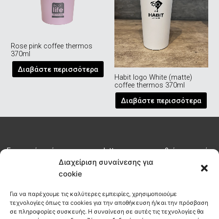
Rose pink coffee thermos
370ml
Διαβάστε περισσότερα
Habit logo White (matte)
coffee thermos 370ml
Διαβάστε περισσότερα
Εγγραφείτε σήμερα στο newsletter μας για να μαθαίνετε τα νέα
του habit πριν από όλους
Διαχείριση συναίνεσης για
cookie
ΕΓΓΡΑΦΗ
Για να παρέχουμε τις καλύτερες εμπειρίες, χρησιμοποιούμε
τεχνολογίες όπως τα cookies για την αποθήκευση ή/και την πρόσβαση
σε πληροφορίες συσκευής. Η συναίνεση σε αυτές τις τεχνολογίες θα