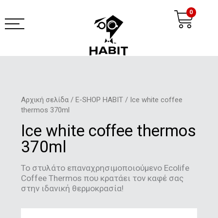
Μετάβαση
Ca
0
στο
περιεχόμενο
habit coffee app
Αρχική σελίδα
/
E-SHOP HABIT
/ Ice white coffee
thermos 370ml
Ice white coffee thermos
370ml
Το στυλάτο επαναχρησιμοποιούμενο Ecolife
Coffee Thermos που κρατάει τον καφέ σας
στην ιδανική θερμοκρασία!