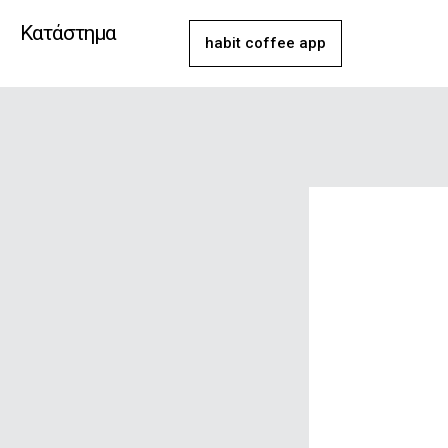
Μετάβαση
Κατάστημα
στο
habit coffee app
περιεχόμενο