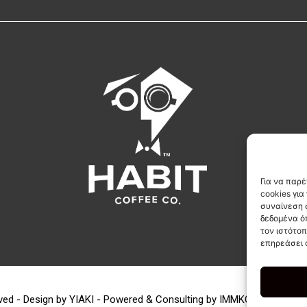
Για να παρέ
cookies γι
συναίνεση 
δεδομένα ό
τον ιστότο
επηρεάσει 
rved - Design by
YIAKI
- Powered & Consulting by
IMMKO
-
Πολιτική