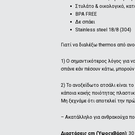
Στυλάτο & οικολογικό, κατά
BPA FREE
Δε σπάει
Stainless steel 18/8 (304)
Γιατί να διαλέξω thermos από αν
1) O σημαντικότερος λόγος για να
σπάνε εάν πέσουν κάτω, μπορούν 
2) Το ανοξείδωτο ατσάλι είναι το
κάποια κακής ποιότητας πλαστικά
Μη ξεχνάμε ότι αποτελεί την πρώ
– Ακατάλληλο για ανθρακούχα πο
Διαστάσεις cm (ΎψοςxΒάση)
: 30