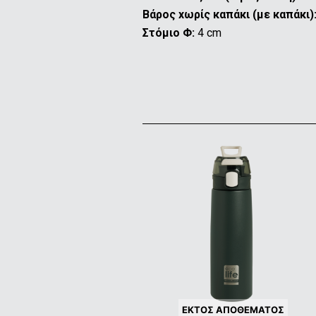
Βάρος xωρίς καπάκι (με καπάκι)
Στόμιο Φ:
4 cm
ΕΚΤΌΣ ΑΠΟΘΈΜΑΤΟΣ