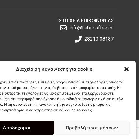
ΣΤΟΙΧΕΙΑ ΕΠΙΚΟΙΝΩΝΙΑΣ
info@habitcoffee.co
28210 08187
Διαχείριση συναίνεσης για cookie
χουμε τις καλύτερες εμπειρίες, χρησιμοποιούμε τεχνολογίες όπως τα
ΑΚΟΛΟΥΘΗΣΤΕ ΜΑΣ
α την αποθήκευση ή/και την πρόσβαση σε πληροφορίες συσκευής. Η
σε αυτές τις τεχνολογίες θα μας επιτρέψει να επεξεργαζόμαστε
I
F
T
πως η συμπεριφορά περιήγησης ή μοναδικά αναγνωριστικά σε αυτόν
n
a
i
πο. Η μη συναίνεση ή η ανάκληση της συγκατάθεσης μπορεί να
s
c
k
αρνητικά ορισμένα χαρακτηριστικά και λειτουργίες.
t
e
t
a
b
o
g
o
k
Αποδέχομαι
Προβολή προτιμήσεων
r
o
 Απορρήτου - GDPR
-
Διαχείριση cookie