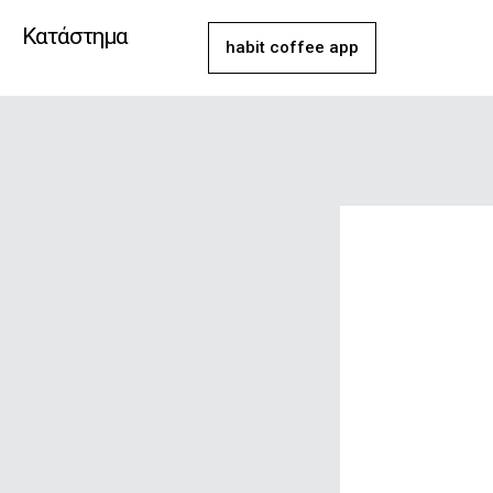
Μετάβαση
Κατάστημα
στο
habit coffee app
περιεχόμενο